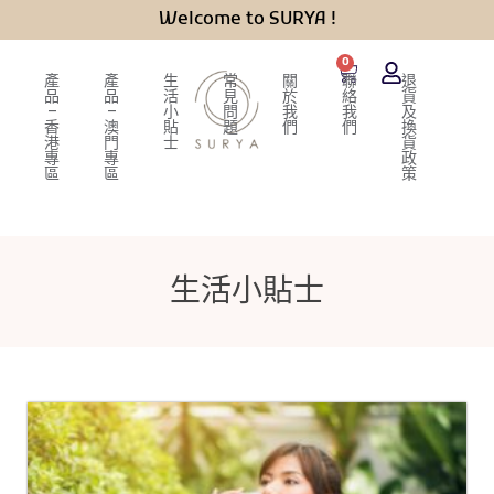
Welcome to SURYA !
0
產
產
生
常
關
聯
退
品
品
活
見
於
絡
貨
–
–
小
問
我
我
及
香
澳
貼
題
們
們
換
港
門
士
貨
專
專
政
區
區
策
生活小貼士