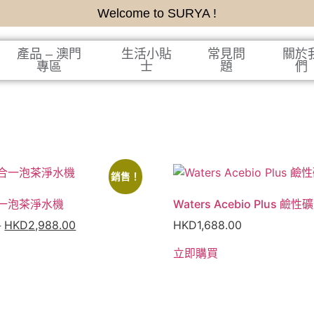
Welcome to SURYA !
產品 – 澳門
生活小貼
常見問
關於
專區
士
題
們
銷售！
一泡茶淨水機
Waters Acebio Plus 
0
HKD
2,988.00
HKD
1,688.00
立即購買