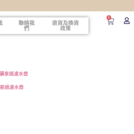
0
我
聯絡我
退貨及換貨
們
政策
鹼性礦泉過濾水壺