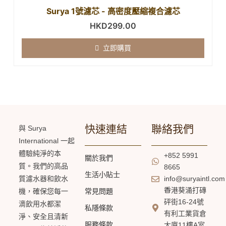
Surya 1號濾芯 - 高密度壓縮複合濾芯
HKD
299.00
立即購買
快速連結
聯絡我們
與 Surya
International 一起
體驗純淨的本
+852 5991
關於我們
質。我們的高品
8665
生活小貼士
質濾水器和飲水
info@suryaintl.com
香港葵涌打磚
機，確保您每一
常見問題
砰街16-24號
滴飲用水都潔
私隱條款
有利工業貨倉
淨、安全且清新
服務條款
大廈11樓A室