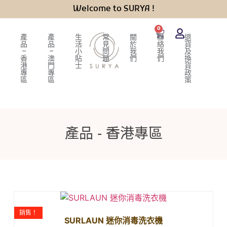
Welcome to SURYA !
0
產
產
生
常
關
聯
退
品
品
活
見
於
絡
貨
–
–
小
問
我
我
及
香
澳
貼
題
們
們
換
港
門
士
貨
專
專
政
區
區
策
產品 - 香港專區
銷售！
SURLAUN 迷你消毒洗衣機