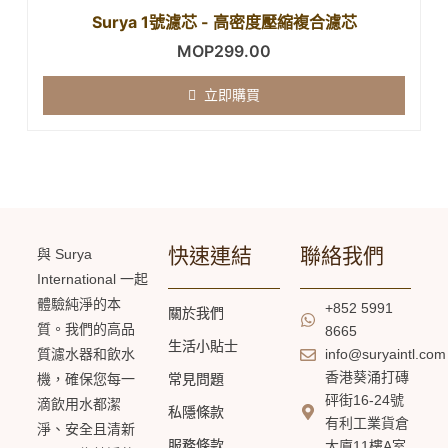
Surya 1號濾芯 - 高密度壓縮複合濾芯
MOP
299.00
立即購買
快速連結
聯絡我們
與 Surya
International 一起
體驗純淨的本
+852 5991
關於我們
質。我們的高品
8665
生活小貼士
質濾水器和飲水
info@suryaintl.com
香港葵涌打磚
機，確保您每一
常見問題
砰街16-24號
滴飲用水都潔
私隱條款
有利工業貨倉
淨、安全且清新
服務條款
大廈11樓A室