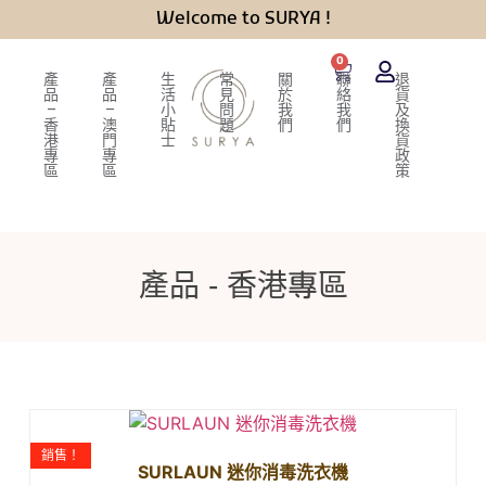
Welcome to SURYA !
0
產
產
生
常
關
聯
退
品
品
活
見
於
絡
貨
–
–
小
問
我
我
及
香
澳
貼
題
們
們
換
港
門
士
貨
專
專
政
區
區
策
產品 - 香港專區
銷售！
SURLAUN 迷你消毒洗衣機