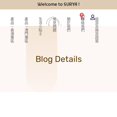
Welcome to SURYA !
0
產
產
生
常
關
聯
退
品
品
活
見
於
絡
貨
–
–
小
問
我
我
及
香
澳
貼
題
們
們
換
港
門
士
貨
專
專
政
區
區
策
Blog Details